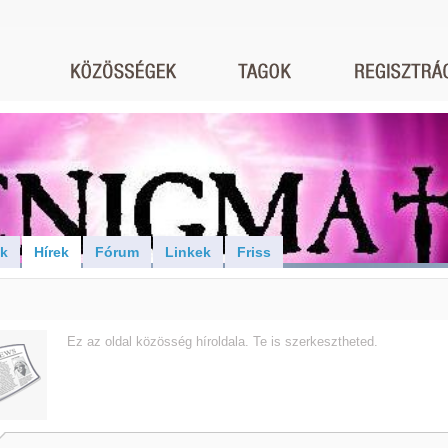
ók
Hírek
Fórum
Linkek
Friss
Ez az oldal közösség híroldala. Te is szerkesztheted.