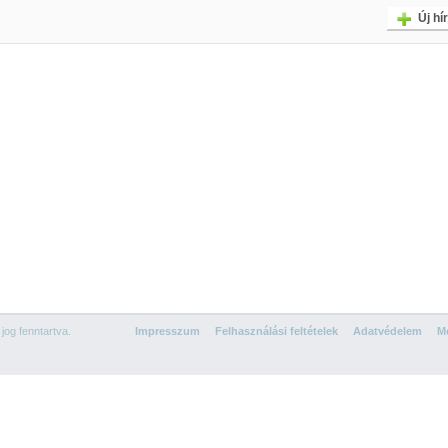
Új hír
og fenntartva.
Impresszum
Felhasználási feltételek
Adatvédelem
Mé