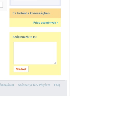
Ez történt a közösségben:
Friss események »
Szólj hozzá te is!
diaajánlat
Széchenyi Terv Pályázat
FAQ