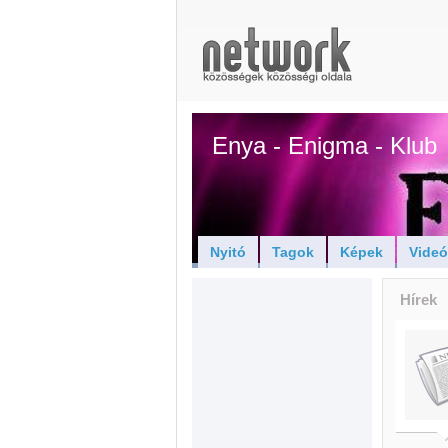
Enya - Enigma - Klub
Nyitó
Tagok
Képek
Vide
Hírek