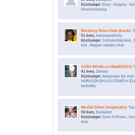
Közösségei:
Enya - Enigma - Kl
Divat Közösség
Bardóczy Réka-Viola (Bardo)
T
51 éves,
marosvasarhely
Közösségei:
Színházvilág klub
,
írás
,
Magyar néptánc klub
Szőke Mónika (csillag850221)
41 éves,
Zámoly
Közösségei:
desperado fan club
HOROSZKÓPGYŰJTEMÉNY-ÉL
tartósítás
Meződi Gábor (megabuksi)
Tag
59 éves,
Budapest
Közösségei:
Guns N Roses
,
Han
klub