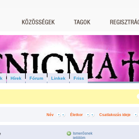
ók
Hírek
Fórum
Linkek
Friss
Név
Életkor
Csatlakozás ideje
Ismerősnek
e
jelölöm