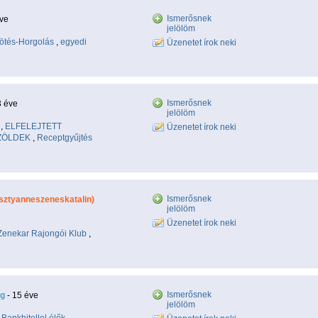
Ismerősnek
éve
jelölöm
ötés-Horgolás
,
egyedi
Üzenetet írok neki
Ismerősnek
3 éve
jelölöm
,
ELFELEJTETT
Üzenetet írok neki
ZÖLDEK
,
Receptgyűjtés
Ismerősnek
sztyanneszeneskatalin)
jelölöm
Üzenetet írok neki
Zenekar Rajongói Klub
,
Ismerősnek
ag
- 15 éve
jelölöm