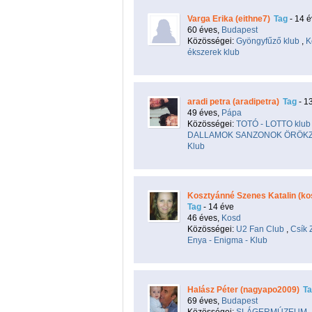
Varga Erika (eithne7)
Tag
- 14 
60 éves,
Budapest
Közösségei:
Gyöngyfűző klub
,
K
ékszerek klub
aradi petra (aradipetra)
Tag
- 1
49 éves,
Pápa
Közösségei:
TOTÓ - LOTTO klub
DALLAMOK SANZONOK ÖRÖK
Klub
Kosztyánné Szenes Katalin (ko
Tag
- 14 éve
46 éves,
Kosd
Közösségei:
U2 Fan Club
,
Csík 
Enya - Enigma - Klub
Halász Péter (nagyapo2009)
T
69 éves,
Budapest