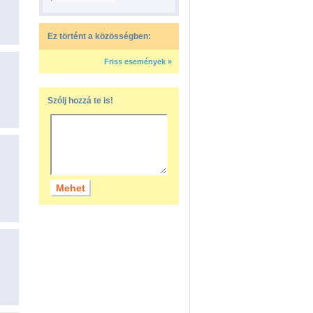
Ez történt a közösségben:
Friss események »
Szólj hozzá te is!