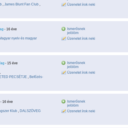
ub
,
James Blunt Fan Club
,
Üzenetet írok neki
Ismerősnek
ag
- 16 éve
jelölöm
Magyar nyelv és magyar
Üzenetet írok neki
Ismerősnek
Tag
- 15 éve
jelölöm
,
Üzenetet írok neki
ETED PECSÉTJE
,
Befőzés-
Ismerősnek
- 16 éve
jelölöm
gszer Klub
,
DALSZÖVEG
Üzenetet írok neki