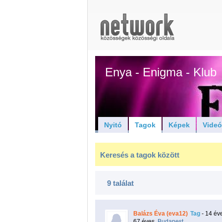
Enya - Enigma - Klub
Nyitó
Tagok
Képek
Vide
Keresés a tagok között
9 találat
Balázs Éva (eva12)
Tag
- 14 év
67 éves,
Budapest