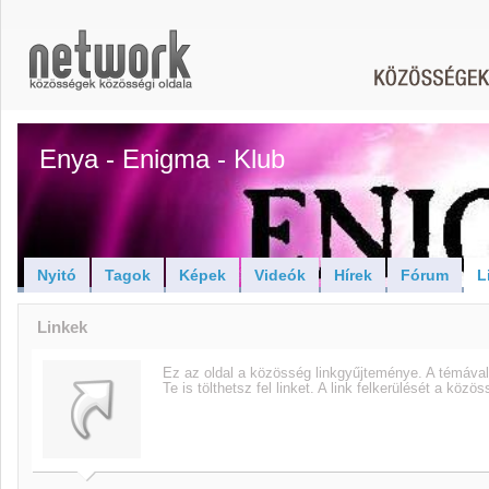
Enya - Enigma - Klub
Nyitó
Tagok
Képek
Videók
Hírek
Fórum
L
Linkek
Ez az oldal a közösség linkgyűjteménye. A témával
Te is tölthetsz fel linket. A link felkerülését a közö