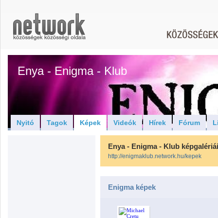
Enya - Enigma - Klub
Nyitó
Tagok
Képek
Videók
Hírek
Fórum
L
Enya - Enigma - Klub képgalériá
http://enigmaklub.network.hu/kepek
Enigma képek