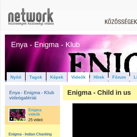
Enya - Enigma - Klub
Nyitó
Tagok
Képek
Videók
Hírek
Fórum
L
Enigma - Child in us
Enya - Enigma - Klub
videógalériái
Enigma
videók
25 videó
Enigma - Indian Chanting