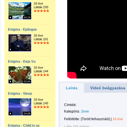
16 éve
Látták:230
04:26
Enigma - Epilogue
16 éve
Látták:101
Enigma - Deja Vu
16 éve
Látták:144
03:04
Leírás
Videó beágyazása
Enigma - Sleep
16 éve
Látták:145
Címkék:
Kategória:
Zene
04:08
Feltöltötte:
[Törölt felhasználó]
|
16 éve
Enigma - Child in us
Látta 165 ember.