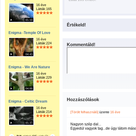
16 éve
Látták:165
05:10
Értékeld!
Enigma -Temple Of Love
16 éve
Látták:224
Kommentáld!
04:43
Enigma - We Are Nature
16 éve
Látták:229
04:00
Hozzászólások
Enigma - Celtic Dream
16 éve
Látták:214
[Törölt felhasználó]
üzente
16 éve
05:37
Nagyon szép dal...
Egyedül vagyok tag...de úgy látom mások i