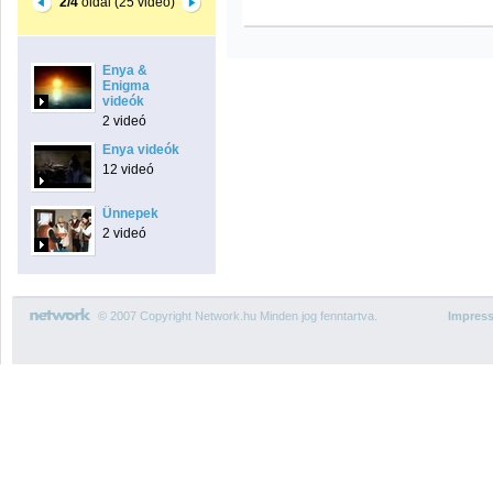
2/4
oldal (25 videó)
Enya &
Enigma
videók
2 videó
Enya videók
12 videó
Ünnepek
2 videó
© 2007 Copyright Network.hu Minden jog fenntartva.
Impres