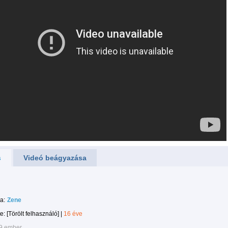
s
Videó beágyazása
a:
Zene
te:
[Törölt felhasználó]
|
16 éve
9 ember.