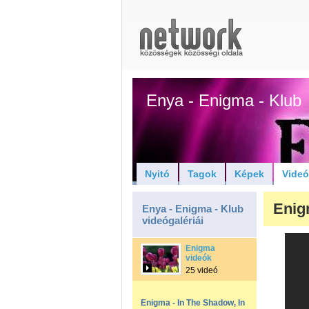
Enya - Enigma - Klub
Nyitó
Tagok
Képek
Vide
Enigm
Enya - Enigma - Klub
videógalériái
Enigma
videók
25 videó
Enigma - In The Shadow, In