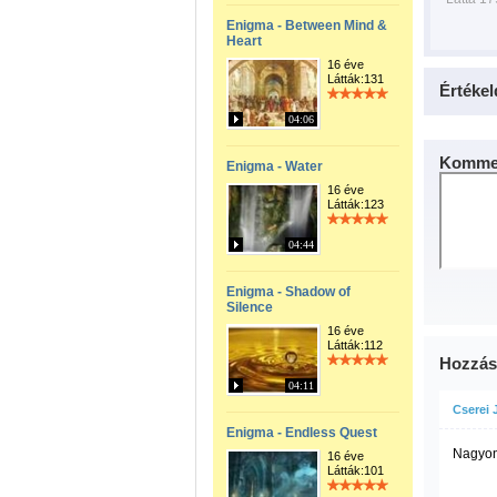
Enigma - Between Mind &
Heart
16 éve
Látták:131
Értékel
04:06
Kommen
Enigma - Water
16 éve
Látták:123
04:44
Enigma - Shadow of
Silence
16 éve
Látták:112
Hozzás
04:11
Cserei 
Enigma - Endless Quest
Nagyon
16 éve
Látták:101