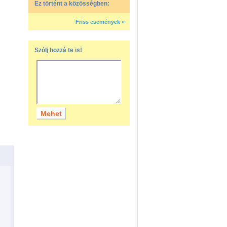
Ez történt a közösségben:
Friss események »
Szólj hozzá te is!