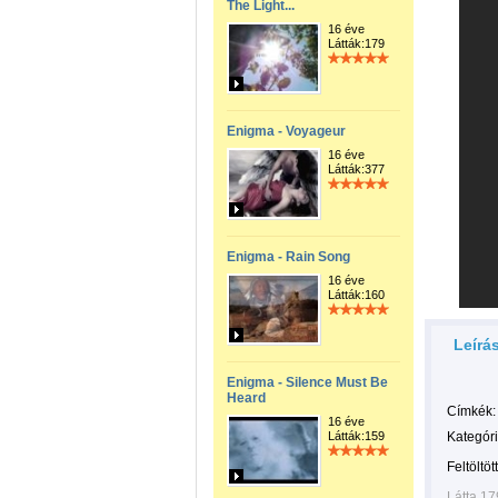
The Light...
16 éve
Látták:179
Enigma - Voyageur
16 éve
Látták:377
Enigma - Rain Song
16 éve
Látták:160
Leírá
Enigma - Silence Must Be
Heard
Címkék:
16 éve
Látták:159
Kategóri
Feltöltöt
Látta 17