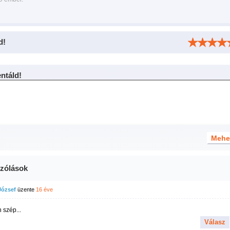
d!
táld!
zólások
József
üzente
16 éve
 szép...
Válasz