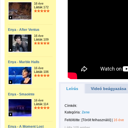
16 éve
Látták:172
Enya - After Ventus
16 éve
Látták:109
Enya - Marble Halls
16 éve
Látták:106
Leírás
Videó beágyazása
Enya - Smaointe
16 éve
Látták:114
Címkék:
Kategória:
Zene
Feltöltötte:
[Törölt felhasználó]
|
16 éve
Enya - A Moment Lost
Látta 105 ember.